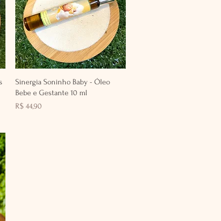
Visualização rápida
s
Sinergia Soninho Baby - Óleo
Bebe e Gestante 10 ml
Preço
R$ 44,90