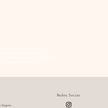
ia, óleos essenciais,
 naturais, Sinergias prontas,
aturais e veganos. Desodorante
 Elemento Essencial SJC.
Redes Socias
% Seguro