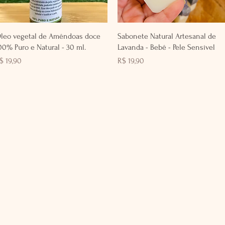
Visualização rápida
Visualização rápida
leo vegetal de Amêndoas doce
Sabonete Natural Artesanal de
00% Puro e Natural - 30 ml.
Lavanda - Bebê - Pele Sensível
reço
Preço
$ 19,90
R$ 19,90