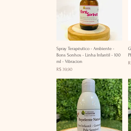
Visualização rápida
Spray Terapêutico - Ambiente -
G
Bons Sonhos - Linha Infantil - 100
P
ml - Vibracion
P
R
Preço
R$ 39,90