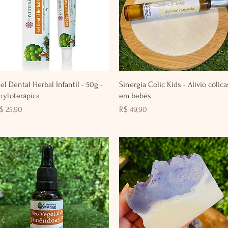
Visualização rápida
Visualização rápida
el Dental Herbal Infantil - 50g -
Sinergia Colic Kids - Alívio cólica
hytoterápica
em bebês
reço
Preço
$ 25,90
R$ 49,90