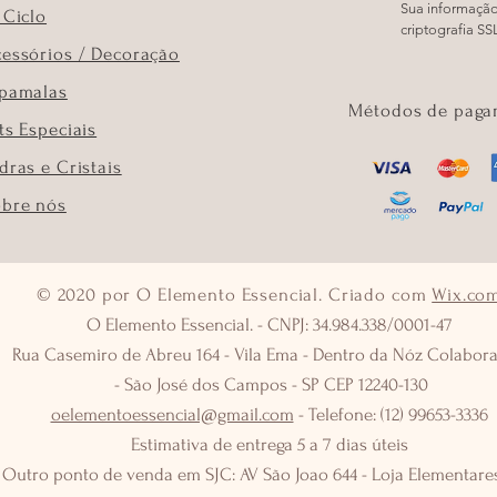
Sua informação
 Ciclo
criptografia SS
essórios / Decoração
apamalas
Métodos de paga
ts Especiais
dras e Cristais
obre nós
© 2020 por O Elemento Essencial. Criado com
Wix.co
O Elemento Essencial. - CNPJ: 34.984.338/0001-47
Rua Casemiro de Abreu 164 - Vila Ema - Dentro da Nóz Colabora
- São José dos Campos - SP CEP 12240-130
oelementoessencial@gmail.com
- Telefone: (12) 99653-3336
Estimativa de entrega 5 a 7 dias úteis
Outro ponto de venda em SJC: AV São Joao 644 - Loja Elementares