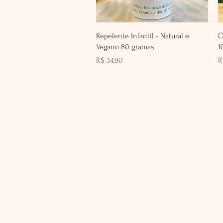
Visualização rápida
Repelente Infantil - Natural e
Ó
Vegano 80 gramas
1
Preço
P
R$ 34,90
R