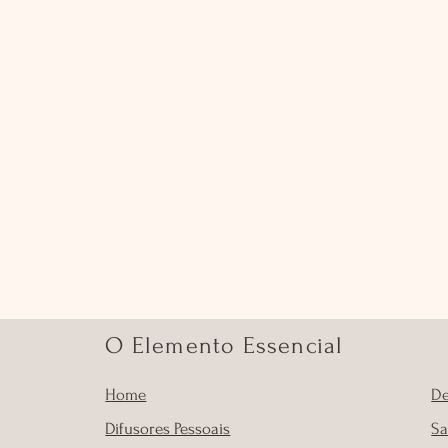
O Elemento Essencial
Home
D
Difusores Pessoais
Sa