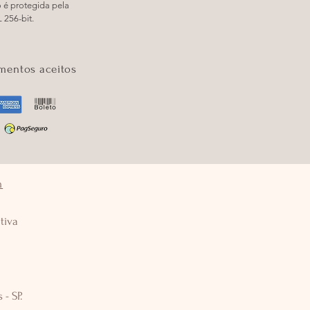
 é protegida pela
L 256-bit.
mentos aceitos
m
tiva
 - SP.