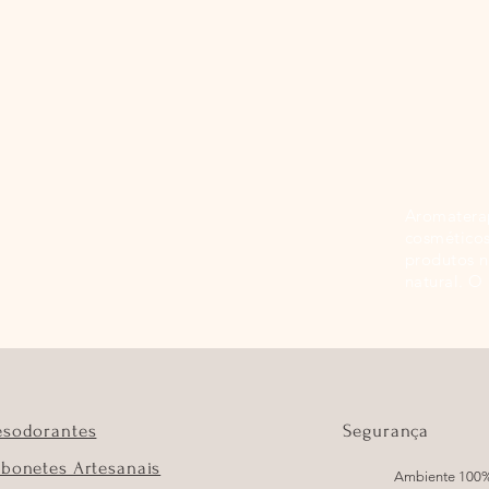
Aromaterap
cosméticos
produtos n
natural. O
esodorantes
Segurança
bonetes Artesanais
Ambiente 100