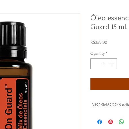
Óleo essenc
Guard 15 ml.
Price
R$359.90
Quantity
*
INFORMACOES adic
Óleo Essencial OnGuar
imunológico, auxilia em
- Resfriado e gripes