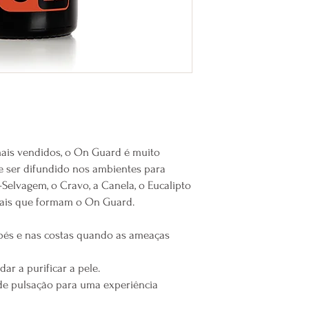
- Herpes, verrugas e fe
- Saúde oral
- Fungos e parasitas
- Problemas no trato ur
Todos os produtos de no
Embalamos os produtos
mais rápido possivel.
Qualquer dúvida, estam
is vendidos, o On Guard é muito
e ser difundido nos ambientes para
a-Selvagem, o Cravo, a Canela, o Eucalipto
ciais que formam o On Guard.
 pés e nas costas quando as ameaças
r a purificar a pele.
de pulsação para uma experiência