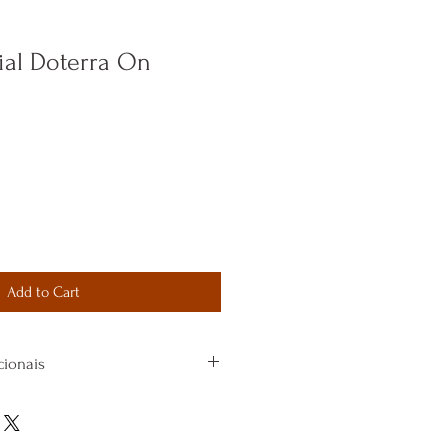
ial Doterra On
Add to Cart
ionais
d é excelente para nosso sistema
 casos de: