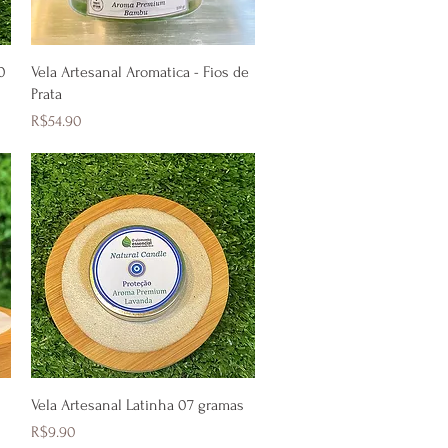
Quick View
0
Vela Artesanal Aromatica - Fios de
Prata
Price
R$54.90
Quick View
Vela Artesanal Latinha 07 gramas
Price
R$9.90