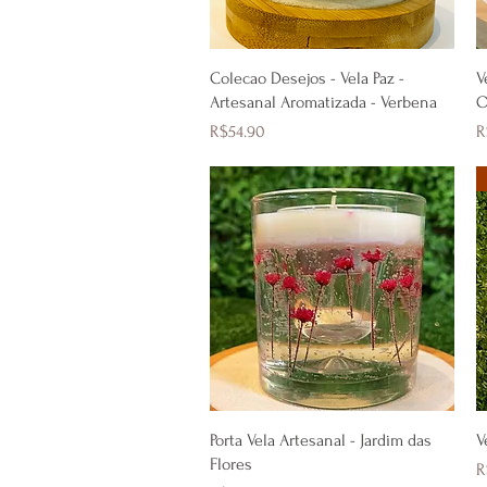
Quick View
Colecao Desejos - Vela Paz -
V
Artesanal Aromatizada - Verbena
O
Price
P
R$54.90
R
Quick View
Porta Vela Artesanal - Jardim das
V
Flores
P
R