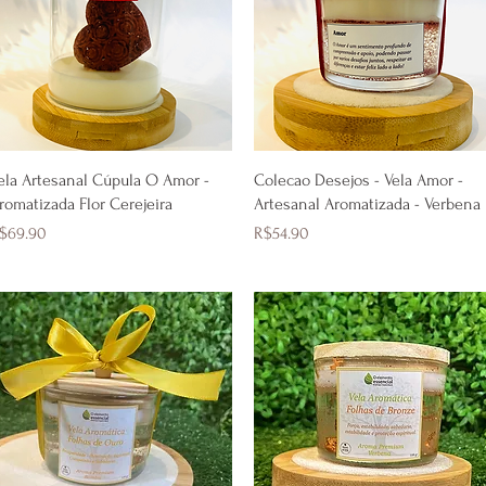
Quick View
Quick View
ela Artesanal Cúpula O Amor -
Colecao Desejos - Vela Amor -
romatizada Flor Cerejeira
Artesanal Aromatizada - Verbena
rice
Price
$69.90
R$54.90