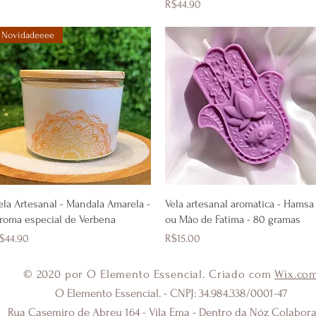
Price
R$44.90
Novidadeeee
Quick View
Quick View
ela Artesanal - Mandala Amarela -
Vela artesanal aromatica - Hamsa
roma especial de Verbena
ou Mão de Fatima - 80 gramas
rice
Price
$44.90
R$15.00
© 2020 por O Elemento Essencial. Criado com
Wix.co
O Elemento Essencial. - CNPJ: 34.984.338/0001-47
Rua Casemiro de Abreu 164 - Vila Ema - Dentro da Nóz Colabora