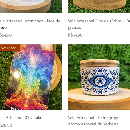
Quick View
Quick View
ela Artesanal Aromatica - Fios de
Vela Artesanal Fios de Cobre - 10
uro
gramas
rice
Price
$54.90
R$54.90
Novidade
Quick View
Quick View
ela Artesanal 07 Chakras
Vela Artesanal - Olho grego -
Aroma especial de Verbena.
rice
$29.90