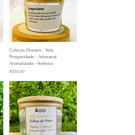
Quick View
Colecao Desejos - Vela
Prosperidade - Artesanal
Aromatizada - Verbena
Price
R$54.90