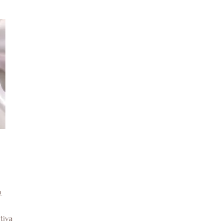
m
tiva