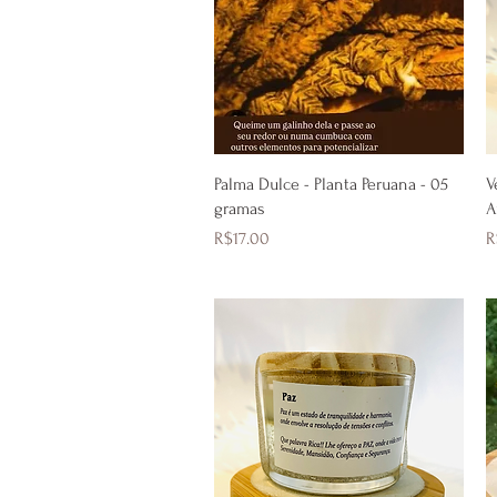
Quick View
Palma Dulce - Planta Peruana - 05
V
gramas
A
Price
P
R$17.00
R