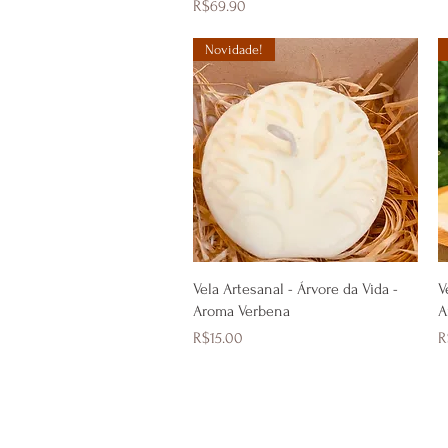
Price
R$69.90
Novidade!
Quick View
Vela Artesanal - Árvore da Vida -
V
Aroma Verbena
A
Price
P
R$15.00
R