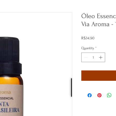
Óleo Essenci
Via Aroma - 
Price
R$34.90
Quantity
*