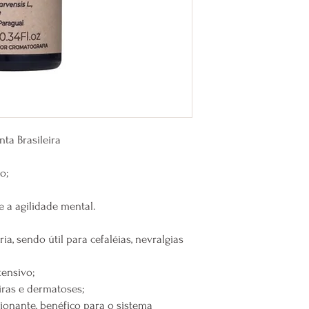
ta Brasileira
o;
 a agilidade mental.
ia, sendo útil para cefaléias, nevralgias
tensivo;
eiras e dermatoses;
onante, benéfico para o sistema