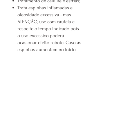
Tratamento de celulite e estrias;
Trata espinhas inflamadas e
oleosidade excessiva - mas
ATENÇÃO, use com cautela e
respeite o tempo indicado pois
o uso excessivo poderá
ocasionar efeito rebote. Caso as
espinhas aumentem no início,
continue utilizando, como a
argila "puxa" as impurezas para
a superfície, o tratamento deve
continuar até a secagem total.
Niaciamida:
A niacinamida
entrega diferentes benefícios à
pele quando inserida
regularmente na rotina de
skincare.