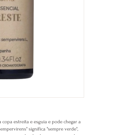
Revitaliza e traz e
Auxilia com sentime
Sedativo, pode ajud
ansiedades.
Aspectos físicos
Ação anti-inflamatór
Indicado para ferid
inchaços nos tornoz
Auxilia na regulag
Pode aliviar sinto
Aspectos cosméticos
Adstringente, comba
Excelente para pele
Diurético, usado em
Auxilia com problem
celulites.
 copa estreita e esguia e pode chegar a
Como usar
sempervirens" significa "sempre verde",