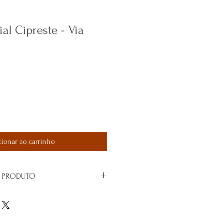
al Cipreste - Via
cionar ao carrinho
 PRODUTO
encial Cipreste