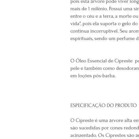
pois esta árvore pode viver lo
mais de 1 milênio. Possui uma si
entre o céu e a terra, a morte o
vida", pois ela suporta o gelo 
continua incorruptível. Seu aro
espirituais, sendo um perfume d
O Óleo Essencial de Cipreste p
pele e também como desodorant
em loções pós-barba.
ESPECIFICAÇÃO DO PRODUTO
O Cipreste é uma árvore alta em
são sucedidas por cones redond
acinzentado. Os Ciprestes são á