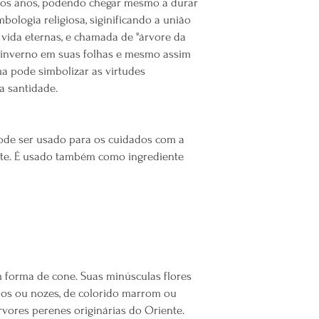
ngos anos, podendo chegar mesmo a durar
Aromatizador Elétrico:
mbologia religiosa, siginificando a união
água (opcional) e plug
u vida eternas, e chamada de "árvore da
30m².
Difusor Ultrassônico:
ad
do inverno em suas folhas e mesmo assim
100ml de água, ligue o 
ma pode simbolizar as virtudes
Não use em difusores c
a santidade.
Inalação:
adicione 1 a 
algodão, posicione ent
ode ser usado para os cuidados com a
profundamente de 3 a 5 
e. É usado também como ingrediente
mao e inalar.
Uma otima opção, é util
Temos aqui no site para
Rosto:
diluição de 0,5% 
de base carreadora e mi
Corpo inteiro:
diluição 
 forma de cone. Suas minúsculas flores
para 50 g de base carre
os ou nozes, de colorido marrom ou
Áreas específicas (corpo
rvores perenes originárias do Oriente.