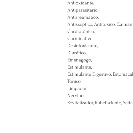
Antioxidante,
Antiparasitário,
Antirreumático,
Antisséptico, Antitóxico, Calmant
Cardiotônico,
Carminativo,
Desintoxicante,
Diurético,
Emenagogo,
Estimulante,
Estimulante Digestivo, Estomaca
Tônico,
Limpador,
Nervino,
Revitalizador, Rubefaciente, Seda