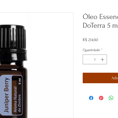
Óleo Essenc
DoTerra 5 m
Preço
R$ 214,90
Quantidade
*
Adi