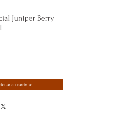
ial Juniper Berry
l
cionar ao carrinho