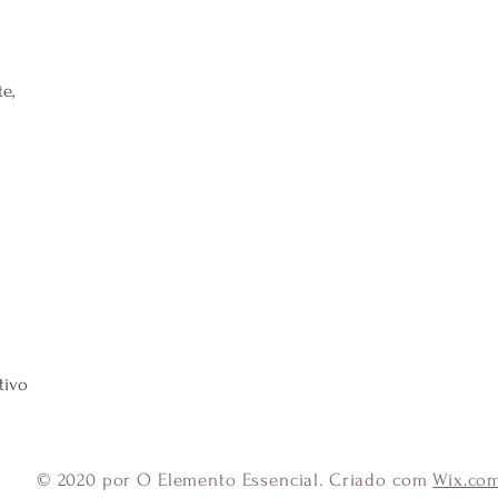
e,
l
tivo
© 2020 por O Elemento Essencial. Criado com
Wix.co