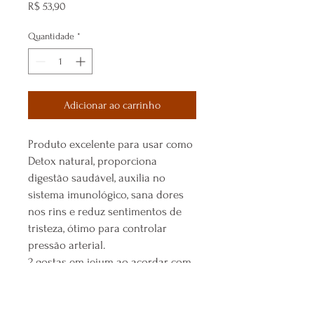
Preço
R$ 53,90
Quantidade
*
Adicionar ao carrinho
Produto excelente para usar como
Detox natural, proporciona
digestão saudável, auxilia no
sistema imunológico, sana dores
nos rins e reduz sentimentos de
tristeza, ótimo para controlar
pressão arterial.
2 gostas em jejum ao acordar com
constância pode fazer muita
diferença no seu dia a dia.