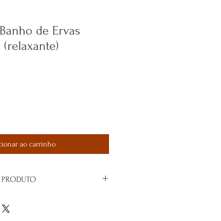
 Banho de Ervas
(relaxante)
cionar ao carrinho
 PRODUTO
rca de 2 litros d’água e despeje em um