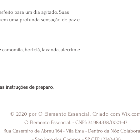
seque normalmente para
terapêuticos das ervas.
rfeito para um dia agitado. Suas
Se desejar, acenda uma
vem uma profunda sensação de paz e
curta o seu momento.
COMO ARMAZENAR
Mantenha a embalagem s
 camomila, hortelã, lavanda, alecrim e
e protegido da luz do so
RENDIMENTO
3 escalda-pés/banho
s instruções de preparo.
© 2020 por O Elemento Essencial. Criado com
Wix.co
O Elemento Essencial. - CNPJ: 34.984.338/0001-47
Rua Casemiro de Abreu 164 - Vila Ema - Dentro da Nóz Colabora
- São José dos Campos - SP CEP 12240-130