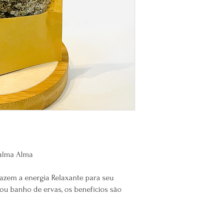
recipiente onde seja p
ficarem submersos até a
ervas e cubra o recipi
atingir uma temperatura
deixe os pés submersos
Para banho
Aqui temos 02 formas d
``chá`` com as ervas, a
em seu banho. Ou use a
depois para que não vá 
ervas utilizadas na terra
Tome seu banho normalm
chuveiro, pegue sua b
``chá`` ou as ervas e j
calma Alma
baixo, passando por to
todo sentimento de amo
azem a energia Relaxante para seu
possível, ligue uma mús
ou banho de ervas, os benefícios são
interior. Este é um mo
Depois que jogar toda á
fazendo movimentos l