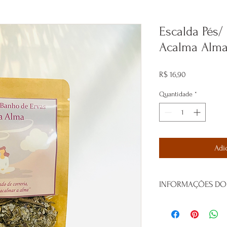
Escalda Pés/
Acalma Alma 
Preço
R$ 16,90
Quantidade
*
Adi
INFORMAÇÕES DO
COMO PREPARAR:
Para Escalda; Aqueça ce