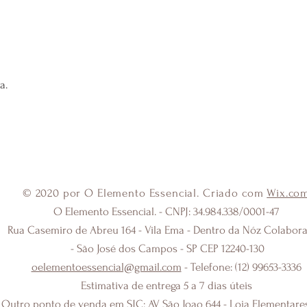
antivirais, aumenta a p
A e C).
O Ácido hialurônico
aju
hidratação da pele, evit
a.
expressão, preenchendo
e revitalizada. Por ser
organismo essa substânc
A
Vitamina E
garante v
prevenção e redução de 
de agir como um potente
E também recupera a el
© 2020 por O Elemento Essencial. Criado com
Wix.co
contra a ação nociva dos
O Elemento Essencial. - CNPJ: 34.984.338/0001-47
Rua Casemiro de Abreu 164 - Vila Ema - Dentro da Nóz Colabora
E por fim, a
Vitamina C
renovação celular. E ai
- São José dos Campos - SP CEP 12240-130
envelhecimento cutâne
oelementoessencial@gmail.com
- Telefone: (12) 99653-3336
Estimativa de entrega 5 a 7 dias úteis
Nossa natureza, uma ri
Composição:
Rosa affin
Outro ponto de venda em SJC: AV São Joao 644 - Loja Elementares