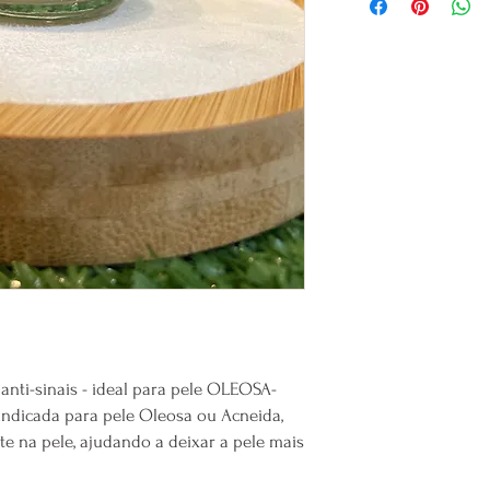
essenciais de lavanda, 
hialuronico, vitamina C
Dentre várias proprieda
destacamos que o
Olíb
linhas de expressão, m
uniformização do tom d
também o envelhecime
antioxidante natural, c
de manchas ou inflamaç
A
Copaíba
age age como
cuidados com pele infl
tem propriedades antiba
A
Lavanda
é um maravi
hidratante.
anti-sinais - ideal para pele OLEOSA-
indicada para pele Oleosa ou Acneida,
Temos tambem o óleo 
te na pele, ajudando a deixar a pele mais
sinais visíveis do enve
alto nível de vitamina C
linoleico, tem qualidade