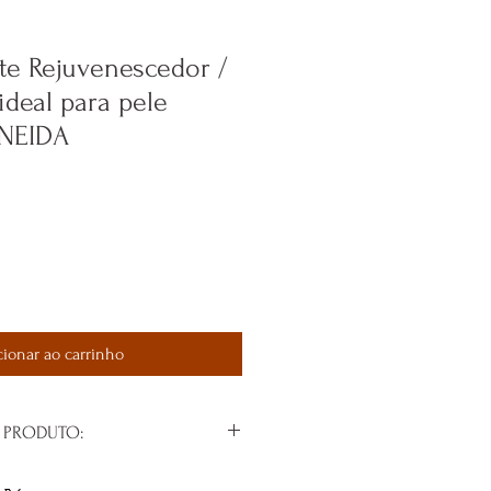
te Rejuvenescedor /
 ideal para pele
NEIDA
cionar ao carrinho
 PRODUTO:
ejuvenescedor e anti sinais com óleos