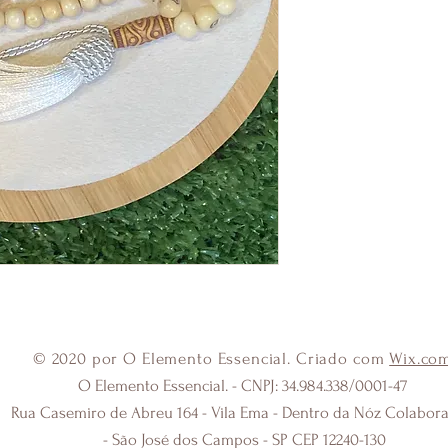
ajudar o praticante de 
meditativo.
No yoga e no hinduísmo
divisores.
Em algumas linhas do b
totalizando 111 contas.
Utilizado tambem no H
Me Perdoe
© 2020 por O Elemento Essencial. Criado com
Wix.co
Sinto Muito
O Elemento Essencial. - CNPJ: 34.984.338/0001-47
Rua Casemiro de Abreu 164 - Vila Ema - Dentro da Nóz Colabora
Eu te amo
- São José dos Campos - SP CEP 12240-130