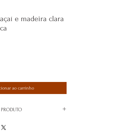
açaí e madeira clara
nca
cionar ao carrinho
 PRODUTO
adeira e franja na cor branca.
agrado feito de contas, usado para