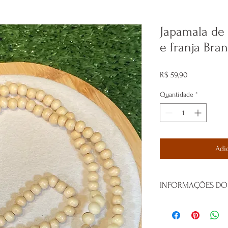
Japamala de 
e franja Bra
Preço
R$ 59,90
Quantidade
*
Adi
INFORMAÇÕES DO
Japamala artesanal de m
Japamala é um cordão s