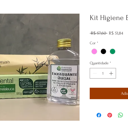
Kit Higiene B
Preço
Pr
 R$ 57,60 
R$ 51,84
normal
pr
Cor
*
Quantidade
*
Adi