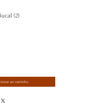
ucal (2)
eço
omocional
cionar ao carrinho