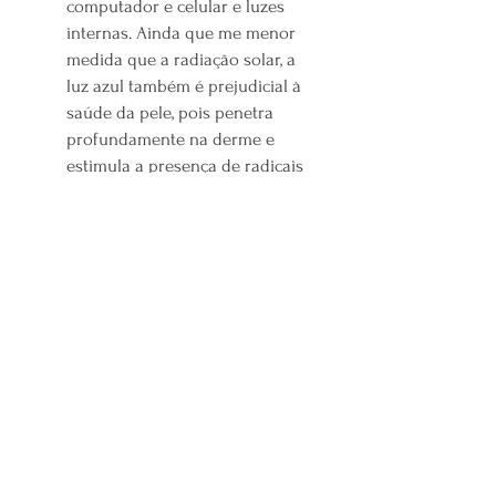
computador e celular e luzes
internas. Ainda que me menor
medida que a radiação solar, a
luz azul também é prejudicial à
saúde da pele, pois penetra
profundamente na derme e
estimula a presença de radicais
livres. A niacinamida ajuda a
reduzir os danos causados pela
luz azul devido sua elevada
ação antioxidante que contribui
no combate aos radicais livres
aumentados. Os danos
causados pela luz azul explica a
necessidade de ter uma rotina
de skincare e usar protetor
solar mesmo quando
permanecer em ambientes
internos.