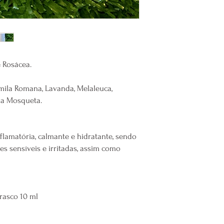
Nossa natureza, uma ri
Composição:
Lavanda O
Melaleuca alternifolia,
rubiginosa e Rosmarinus
A composição deste cos
 Rosácea.
parabenos, sulfatos, cora
além de ser um produto
ila Romana, Lavanda, Melaleuca,
de ingredientes de ori
sa Mosqueta.
Sugestão de uso:
Aplicar no rosto, mass
penetrou na pele. Usar 
nflamatória, calmante e hidratante, sendo
Uso externo.
s sensíveis e irritadas, assim como
Precauções:
Em caso de irritação, 
abundante. Em caso de 
em casos de ingestão o
Frasco 10 ml
médico deve ser consul