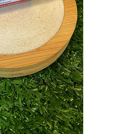
Melaleuca, Palmarosa e
Dentre várias propried
essenciais/vegetais, a
A
Camomila Romana
aj
A
Melaleuca
ajuda a red
e a ardência
A
Palmarosa
tende a ser
interfere na síntese da
A
Lavanda
Estimula o 
crescimento das célula
e saudável.
O
Óleo vetegal de Ros
vitamina A, que ajudam 
pele e a uniformizar l