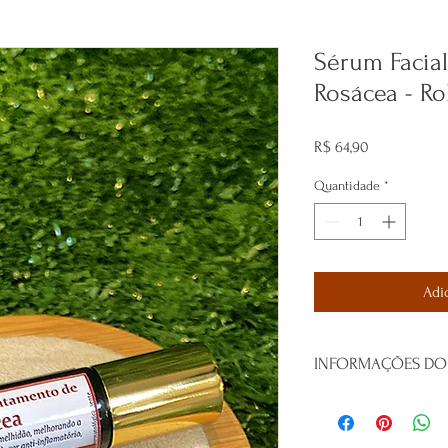
Sérum Facial
Rosácea - Ro
Preço
R$ 64,90
Quantidade
*
Adi
INFORMAÇÕES DO
Sérum Facial para trat
Com Óleos Essenciais 