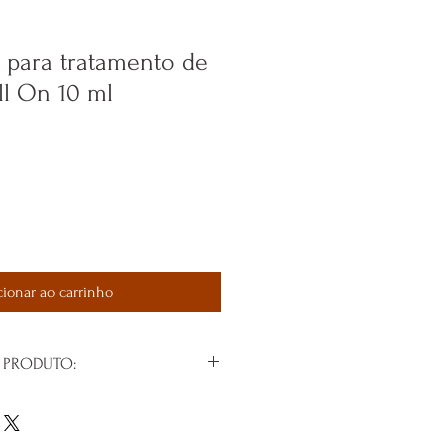
 para tratamento de
ll On 10 ml
cionar ao carrinho
 PRODUTO:
amento de Rosácea.
de Camomila Romana, Lavanda,