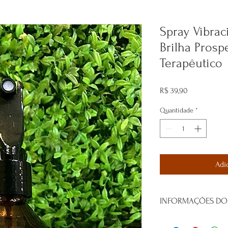
Spray Vibrac
Brilha Prosp
Terapêutico
Preço
R$ 39,90
Quantidade
*
Adi
INFORMAÇÕES DO
Quando usa-lo, tenha p