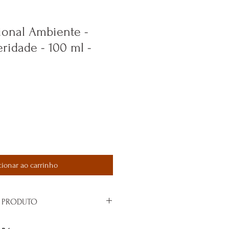
ional Ambiente -
eridade - 100 ml -
cionar ao carrinho
 PRODUTO
ensamentos no sentido de abundância