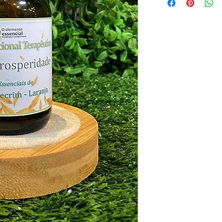
na qualidade do trabalh
ganho material como c
Abundância de carinho,
Como conceito, a abun
a quem pertence, por j
vida feliz, bem-sucedid
Mantra da Abundância:
Que a abundância entr
surpreendentes e inesp
Gratidão
Te convido a ter abundâ
essa fragrância delicio
cheiro estimulante, que 
física, traz forças que
um toque de boa sorte,
Esse cheiro te traz ene
lugar, te impulsiona, te
Levanta e segue... voc