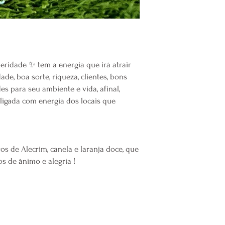
Nossa natureza, uma ri
Composição:
Alcool de 
Bidestilada Vegana, oleo
canela.
A composição deste pro
eridade ✨ tem a energia que irá atrair
parabenos, sulfatos, cora
de, boa sorte, riqueza, clientes, bons
além de ser um produto
s para seu ambiente e vida, afinal,
de ingredientes de ori
ligada com energia dos locais que
Modo de uso:
Borrife no ambiente de
de 1 metro de paredes 
necessário.
Precauções:
s de Alecrim, canela e laranja doce, que
Evite contato com os o
 de ânimo e alegria !
sol; não ingerir.