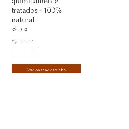
quimicamente
tratados - 100%
natural
Preço
R$ 49,90
Quantidade
*
Adicionar ao carrinho
© 2020 por O Elemento Essencial.
Criado com
Wix.com
O Elemento Essencial. - CNPJ:
34.984.338
/0001-47